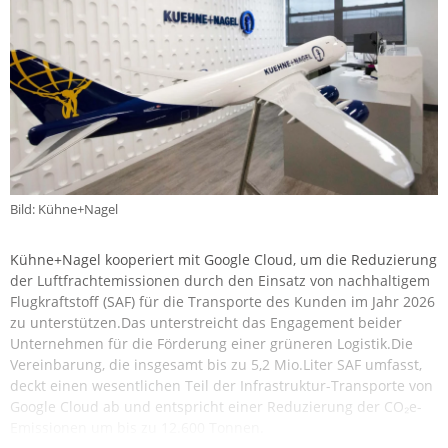
Bild: Kühne+Nagel
Kühne+Nagel kooperiert mit Google Cloud, um die Reduzierung
der Luftfrachtemissionen durch den Einsatz von nachhaltigem
Flugkraftstoff (SAF) für die Transporte des Kunden im Jahr 2026
zu unterstützen.Das unterstreicht das Engagement beider
Unternehmen für die Förderung einer grüneren Logistik.Die
Vereinbarung, die insgesamt bis zu 5,2 Mio.Liter SAF umfasst,
deckt einen wesentlichen Teil der Infrastruktur-Transporte von
Google Cloud ab und entspricht einer Reduzierung der CO₂e-
Emissionen um bis zu 12.600 Tonnen.