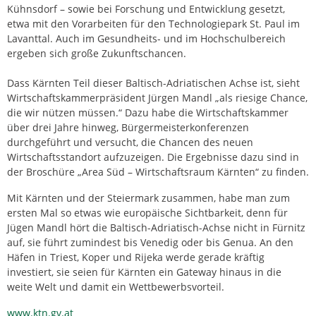
Kühnsdorf – sowie bei Forschung und Entwicklung gesetzt,
etwa mit den Vorarbeiten für den Technologiepark St. Paul im
Lavanttal. Auch im Gesundheits- und im Hochschulbereich
ergeben sich große Zukunftschancen.
Dass Kärnten Teil dieser Baltisch-Adriatischen Achse ist, sieht
Wirtschaftskammerpräsident Jürgen Mandl „als riesige Chance,
die wir nützen müssen.“ Dazu habe die Wirtschaftskammer
über drei Jahre hinweg, Bürgermeisterkonferenzen
durchgeführt und versucht, die Chancen des neuen
Wirtschaftsstandort aufzuzeigen. Die Ergebnisse dazu sind in
der Broschüre „Area Süd – Wirtschaftsraum Kärnten“ zu finden.
Mit Kärnten und der Steiermark zusammen, habe man zum
ersten Mal so etwas wie europäische Sichtbarkeit, denn für
Jügen Mandl hört die Baltisch-Adriatisch-Achse nicht in Fürnitz
auf, sie führt zumindest bis Venedig oder bis Genua. An den
Häfen in Triest, Koper und Rijeka werde gerade kräftig
investiert, sie seien für Kärnten ein Gateway hinaus in die
weite Welt und damit ein Wettbewerbsvorteil.
www.ktn.gv.at