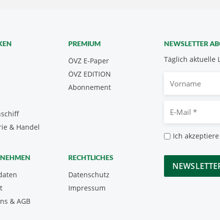
KEN
PREMIUM
NEWSLETTER A
Täglich aktuelle 
ÖVZ E-Paper
ÖVZ EDITION
Vorname
Abonnement
E-
schiff
Mail
rie & Handel
*
Datenschutz
Ich akzeptiere
*
CAPTCHA
RNEHMEN
RECHTLICHES
daten
Datenschutz
t
Impressum
uns & AGB