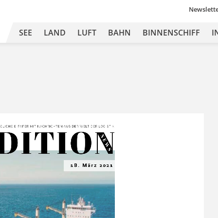
Newslett
SEE
LAND
LUFT
BAHN
BINNENSCHIFF
I
DITION
GLICHE 
E-
PAPER MIT
 NA
CHRICHTEN 
A US DER 
WEL
T 
DER L
OGISTIK
N E
W S
18. März 2021