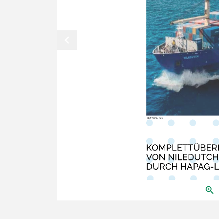
chevron_left
Bild: NileDutch
KOMPLETTÜBER
VON NILEDUTCH
DURCH HAPAG-
zoom_in