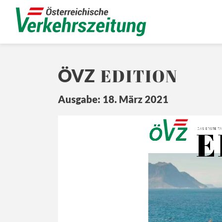
EDITION
ÖVZ
Ausgabe: 18. März 2021
E
Ö
Z
DA
S ERSTE 
TÄ