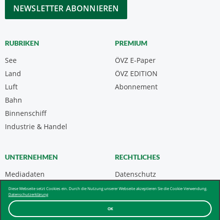
CAPTCHA
RUBRIKEN
PREMIUM
See
ÖVZ E-Paper
Land
ÖVZ EDITION
Luft
Abonnement
Bahn
Binnenschiff
Industrie & Handel
UNTERNEHMEN
RECHTLICHES
Mediadaten
Datenschutz
Kontakt
Impressum
Diese Webseite setzt Cookies ein. Durch die Nutzung unserer Webseite akzeptieren Sie die Cookie-Verwendung.
Datenschutzerklärung
Über uns & AGB
OK