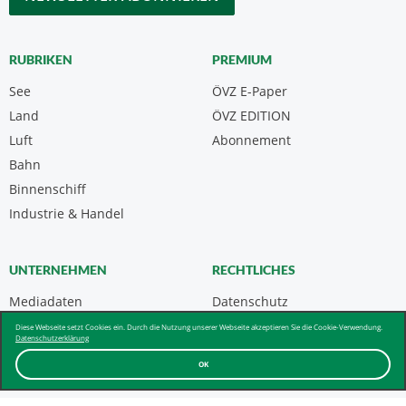
RUBRIKEN
PREMIUM
See
ÖVZ E-Paper
Land
ÖVZ EDITION
Luft
Abonnement
Bahn
Binnenschiff
Industrie & Handel
UNTERNEHMEN
RECHTLICHES
Mediadaten
Datenschutz
Kontakt
Impressum
Diese Webseite setzt Cookies ein. Durch die Nutzung unserer Webseite akzeptieren Sie die Cookie-Verwendung.
Datenschutzerklärung
Über uns & AGB
OK