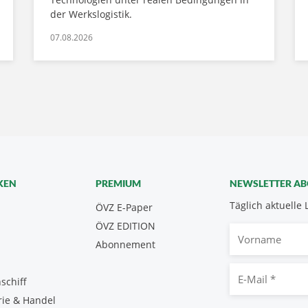
der Werkslogistik.
07.08.2026
KEN
PREMIUM
NEWSLETTER A
Täglich aktuelle 
ÖVZ E-Paper
ÖVZ EDITION
Vorname
Abonnement
E-
schiff
Mail
rie & Handel
*