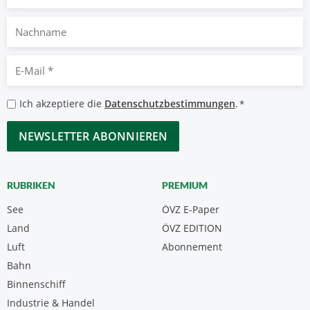
Nachname
E-
Mail
*
Datenschutzbestimmungen
Ich akzeptiere die
Datenschutzbestimmungen
.
*
*
CAPTCHA
RUBRIKEN
PREMIUM
See
ÖVZ E-Paper
Land
ÖVZ EDITION
Luft
Abonnement
Bahn
Binnenschiff
Industrie & Handel