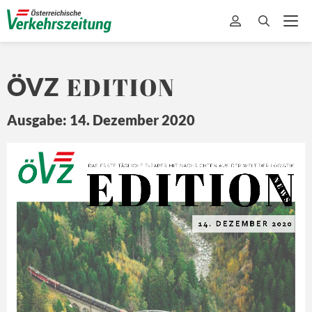
EDITION
ÖVZ
Ausgabe: 14. Dezember 2020
EDITION
Ö
Z
DA
S ERSTE 
TÄ
GLICHE 
E-
PAPER MIT
 NA
CHRICHTEN 
A US DER 
WEL
T 
DER L
OGISTIK
N E
W S
14. 
DEZEMBER
 2020