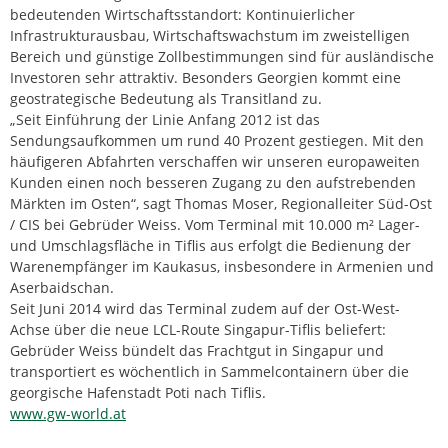
bedeutenden Wirtschaftsstandort: Kontinuierlicher
Infrastrukturausbau, Wirtschaftswachstum im zweistelligen
Bereich und günstige Zollbestimmungen sind für ausländische
Investoren sehr attraktiv. Besonders Georgien kommt eine
geostrategische Bedeutung als Transitland zu.
„Seit Einführung der Linie Anfang 2012 ist das
Sendungsaufkommen um rund 40 Prozent gestiegen. Mit den
häufigeren Abfahrten verschaffen wir unseren europaweiten
Kunden einen noch besseren Zugang zu den aufstrebenden
Märkten im Osten“, sagt Thomas Moser, Regionalleiter Süd-Ost
/ CIS bei Gebrüder Weiss. Vom Terminal mit 10.000 m² Lager-
und Umschlagsfläche in Tiflis aus erfolgt die Bedienung der
Warenempfänger im Kaukasus, insbesondere in Armenien und
Aserbaidschan.
Seit Juni 2014 wird das Terminal zudem auf der Ost-West-
Achse über die neue LCL-Route Singapur-Tiflis beliefert:
Gebrüder Weiss bündelt das Frachtgut in Singapur und
transportiert es wöchentlich in Sammelcontainern über die
georgische Hafenstadt Poti nach Tiflis.
www.gw-world.at