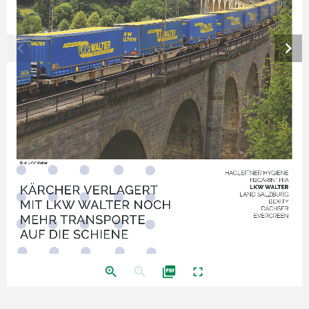
chevron_left
chevron_right
Bild: LKW Walter
HAGLEITNER HYGIENE
H2CARINTHIA
KÄRCHER VERLAGERT 
LKW WALTER
LAND SALZBURG
MIT LKW WALTER NOCH 
BEXITY
DACHSER
MEHR TRANSPORTE 
EVERGREEN
AUF DIE SCHIENE
zoom_in
zoom_out
picture_as_pdf
fullscreen