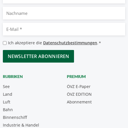
Nachname
E-
Mail
*
Datenschutzbestimmungen
Ich akzeptiere die
Datenschutzbestimmungen
.
*
*
CAPTCHA
RUBRIKEN
PREMIUM
See
ÖVZ E-Paper
Land
ÖVZ EDITION
Luft
Abonnement
Bahn
Binnenschiff
Industrie & Handel