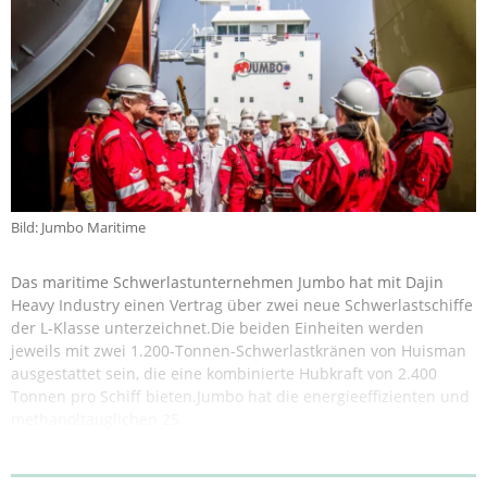
Bild: Jumbo Maritime
Das maritime Schwerlastunternehmen Jumbo hat mit Dajin
Heavy Industry einen Vertrag über zwei neue Schwerlastschiffe
der L-Klasse unterzeichnet.Die beiden Einheiten werden
jeweils mit zwei 1.200-Tonnen-Schwerlastkränen von Huisman
ausgestattet sein, die eine kombinierte Hubkraft von 2.400
Tonnen pro Schiff bieten.Jumbo hat die energieeffizienten und
methanoltauglichen 25.