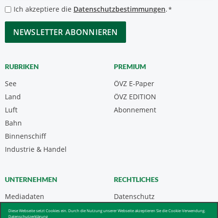
*
Datenschutzbestimmungen
Ich akzeptiere die
Datenschutzbestimmungen
.
*
*
CAPTCHA
RUBRIKEN
PREMIUM
See
ÖVZ E-Paper
Land
ÖVZ EDITION
Luft
Abonnement
Bahn
Binnenschiff
Industrie & Handel
UNTERNEHMEN
RECHTLICHES
Mediadaten
Datenschutz
Kontakt
Impressum
Diese Webseite setzt Cookies ein. Durch die Nutzung unserer Webseite akzeptieren Sie die Cookie-Verwendung.
Datenschutzerklärung