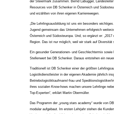
der Steiermark zusammen. Bernd Labugger, Landesleiter
Resources von DB Schenker in Österreich und Südosteur
und erzählten von ihren eigenen Karrierewegen.
„Die Lehrlingsausbildung ist uns ein besonders wichtiges 
Jugend gemeinsam das Unternehmen erfolgreich weiterzu
Österreich und Südosteuropa. Und, so ergänzt er: „2017 
Region. Das ist nur möglich, weil wir stark auf Diversität 
Ein gesunder Generationen- und Geschlechtermix sowie k
Stellenwert bei DB Schenker. Daraus entstehen ein neuer
Traditionell ist DB Schenker einer der größten Lehrlingsau
Logistikdienstleister in der eigenen Akademie jährlich in
Betriebslogistikkaufmann/-frau und Speditionslogistiker/i
ihres sozialen Know-hows machen unsere Lehrlinge neben
Top-Experten“, erklärt Martin Obermüller.
Das Programm der „young.stars academy“ wurde von DB 
modular aufgebaut. Im ersten Lehrjahr stehen die Kunde