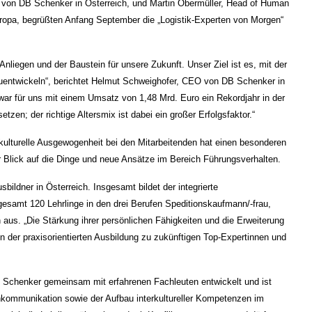
 von DB Schenker in Österreich, und Martin Obermüller, Head of Human
opa, begrüßten Anfang September die „Logistik-Experten von Morgen“
Anliegen und der Baustein für unsere Zukunft. Unser Ziel ist es, mit der
entwickeln“, berichtet Helmut Schweighofer, CEO von DB Schenker in
war für uns mit einem Umsatz von 1,48 Mrd. Euro ein Rekordjahr in der
setzen; der richtige Altersmix ist dabei ein großer Erfolgsfaktor.“
ulturelle Ausgewogenheit bei den Mitarbeitenden hat einen besonderen
 Blick auf die Dinge und neue Ansätze im Bereich Führungsverhalten.
sbildner in Österreich. Insgesamt bildet der integrierte
sgesamt 120 Lehrlinge in den drei Berufen Speditionskaufmann/-frau,
n aus. „Die Stärkung ihrer persönlichen Fähigkeiten und die Erweiterung
 der praxisorientierten Ausbildung zu zukünftigen Top-Expertinnen und
Schenker gemeinsam mit erfahrenen Fachleuten entwickelt und ist
nkommunikation sowie der Aufbau interkultureller Kompetenzen im