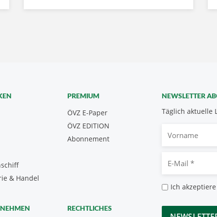
KEN
PREMIUM
NEWSLETTER A
Täglich aktuelle 
ÖVZ E-Paper
ÖVZ EDITION
Vorname
Abonnement
E-
schiff
Mail
rie & Handel
*
Datenschutz
Ich akzeptiere
*
CAPTCHA
RNEHMEN
RECHTLICHES