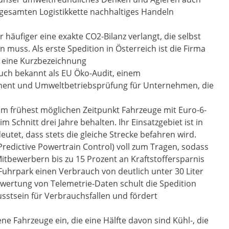
gesamten Logistikkette nachhaltiges Handeln
äufiger eine exakte CO2-Bilanz verlangt, die selbst
 muss. Als erste Spedition in Österreich ist die Firma
st eine Kurzbezeichnung
uch bekannt als EU Öko-Audit, einem
nt und Umweltbetriebsprüfung für Unternehmen, die
 frühest möglichen Zeitpunkt Fahrzeuge mit Euro-6-
 Schnitt drei Jahre behalten. Ihr Einsatzgebiet ist in
utet, dass stets die gleiche Strecke befahren wird.
Predictive Powertrain Control) voll zum Tragen, sodass
tbewerbern bis zu 15 Prozent an Kraftstoffersparnis
uhrpark einen Verbrauch von deutlich unter 30 Liter
swertung von Telemetrie-Daten schult die Spedition
wusstsein für Verbrauchsfallen und fördert
e Fahrzeuge ein, die eine Hälfte davon sind Kühl-, die