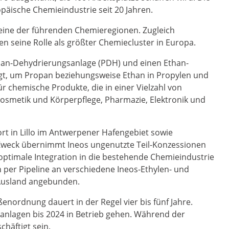
opäische Chemieindustrie seit 20 Jahren.
s eine der führenden Chemieregionen. Zugleich
n seine Rolle als größter Chemiecluster in Europa.
pan-Dehydrierungsanlage (PDH) und einen Ethan-
gt, um Propan beziehungsweise Ethan in Propylen und
r chemische Produkte, die in einer Vielzahl von
Kosmetik und Körperpflege, Pharmazie, Elektronik und
rt in Lillo im Antwerpener Hafengebiet sowie
Zweck übernimmt Ineos ungenutzte Teil-Konzessionen
timale Integration in die bestehende Chemieindustrie
 per Pipeline an verschiedene Ineos-Ethylen- und
Ausland angebunden.
ßenordnung dauert in der Regel vier bis fünf Jahre.
anlagen bis 2024 in Betrieb gehen. Während der
häftigt sein.