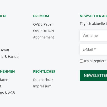
KEN
PREMIUM
NEWSLETTER A
Täglich aktuelle 
ÖVZ E-Paper
ÖVZ EDITION
Vorname
Abonnement
E-
schiff
Mail
rie & Handel
*
Datenschutz
Ich akzeptiere
*
CAPTCHA
RNEHMEN
RECHTLICHES
daten
Datenschutz
t
Impressum
uns & AGB