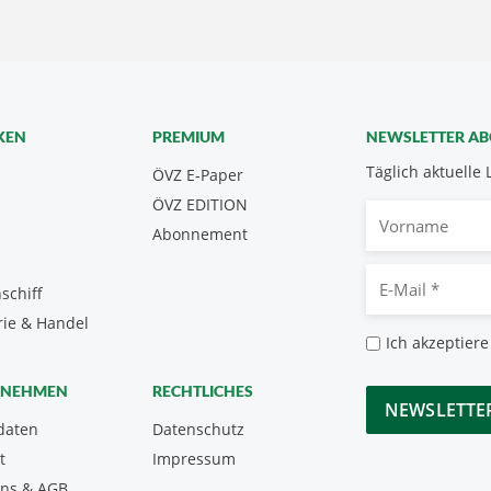
KEN
PREMIUM
NEWSLETTER A
Täglich aktuelle 
ÖVZ E-Paper
ÖVZ EDITION
Vorname
Abonnement
E-
schiff
Mail
rie & Handel
*
Datenschutz
Ich akzeptiere
*
CAPTCHA
RNEHMEN
RECHTLICHES
daten
Datenschutz
t
Impressum
uns & AGB