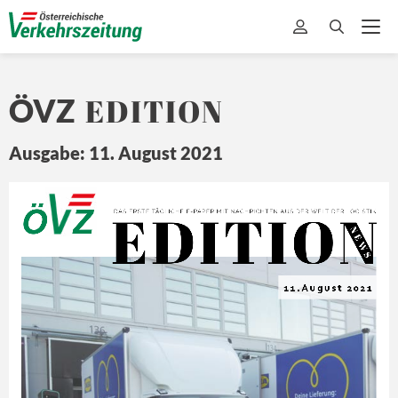
EDITION
ÖVZ
Ausgabe: 11. August 2021
EDITION
Ö
Z
DA
S ERSTE 
TÄ
GLICHE 
E-
PAPER MIT
 NA
CHRICHTEN 
A US DER 
WEL
T 
DER L
OGISTIK
N E
W S
11.August 2021