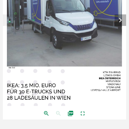
chevron_left
chevron_right
Bild: ÖVZ
KTM FAHRRAD
LITHOS GMBH
IKEA ÖSTERREICH
MYFLEXBOX
IKEA: 3,5 MIO. EURO 
VIADONAU
STENA LINE
FÜR 30 E-TRUCKS UND 
LEIPZIG/HALLE AIRPORT
28 LADESÄULEN IN WIEN 
zoom_in
zoom_out
picture_as_pdf
fullscreen