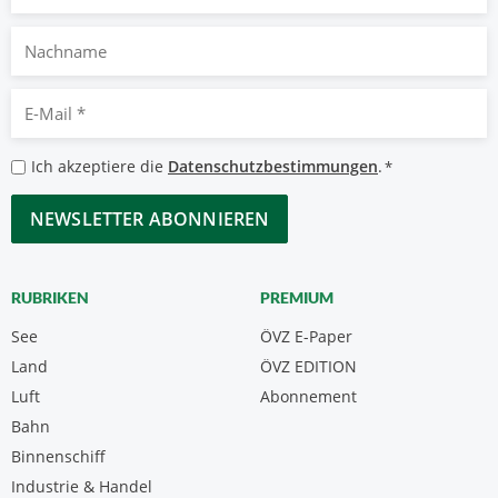
Nachname
E-
Mail
*
Datenschutzbestimmungen
Ich akzeptiere die
Datenschutzbestimmungen
.
*
*
CAPTCHA
RUBRIKEN
PREMIUM
See
ÖVZ E-Paper
Land
ÖVZ EDITION
Luft
Abonnement
Bahn
Binnenschiff
Industrie & Handel