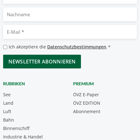
Nachname
E-
Mail
*
Datenschutzbestimmungen
Ich akzeptiere die
Datenschutzbestimmungen
.
*
*
CAPTCHA
RUBRIKEN
PREMIUM
See
ÖVZ E-Paper
Land
ÖVZ EDITION
Luft
Abonnement
Bahn
Binnenschiff
Industrie & Handel