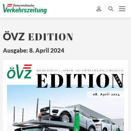
EDITION
ÖVZ
Ausgabe: 8. April 2024
EDITION
Ö
Z
DA
S ERSTE 
TÄ
GLICHE 
E-
PAPER MIT
 NA
CHRICHTEN 
A US DER 
WEL
T 
DER L
OGISTIK
N E
W S
08. April 2024