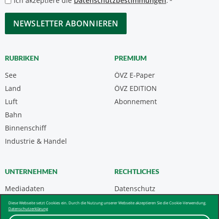
Ich akzeptiere die
Datenschutzbestimmungen
.
*
*
CAPTCHA
RUBRIKEN
PREMIUM
See
ÖVZ E-Paper
Land
ÖVZ EDITION
Luft
Abonnement
Bahn
Binnenschiff
Industrie & Handel
UNTERNEHMEN
RECHTLICHES
Mediadaten
Datenschutz
Kontakt
Impressum
Diese Webseite setzt Cookies ein. Durch die Nutzung unserer Webseite akzeptieren Sie die Cookie-Verwendung.
Datenschutzerklärung
Über uns & AGB