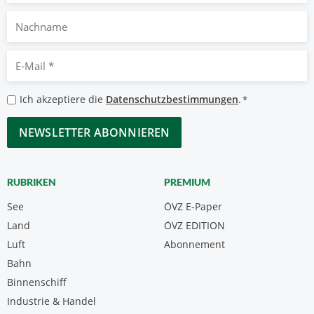
Nachname
E-
Mail
*
Datenschutzbestimmungen
Ich akzeptiere die
Datenschutzbestimmungen
.
*
*
CAPTCHA
RUBRIKEN
PREMIUM
See
ÖVZ E-Paper
Land
ÖVZ EDITION
Luft
Abonnement
Bahn
Binnenschiff
Industrie & Handel