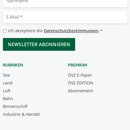
E-
Mail
*
Datenschutzbestimmungen
Ich akzeptiere die
Datenschutzbestimmungen
.
*
*
CAPTCHA
RUBRIKEN
PREMIUM
See
ÖVZ E-Paper
Land
ÖVZ EDITION
Luft
Abonnement
Bahn
Binnenschiff
Industrie & Handel