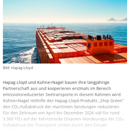
Bild: Hapag-Lloyd
Hapag-Lloyd und Kühne+Nagel bauen ihre langjährige
Partnerschaft aus und kooperieren erstmals im Bereich
emissionsreduzierter Seetransporte.In diesem Rahmen wird
Kühne+Nagel mithilfe des Hapag-Lloyd-Produkts „Ship Green“
den CO₂-Fußabdruck der maritimen Sendungen reduzieren.
Für den Zeitraum von April bis Dezember 2026 soll für rund
3.300 TEU auf der Fahrtstrecke Ostasien–Nordeuropa der CO₂-
Fußabdruck der Transporte sinken.Durch den Einsatz