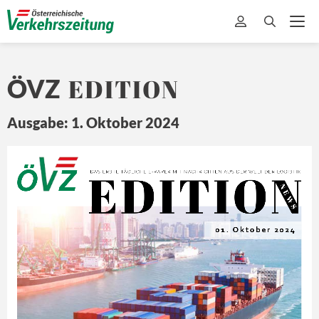
EDITION
ÖVZ
Ausgabe: 1. Oktober 2024
EDITION
Ö
Z
DA
S ERSTE 
TÄ
GLICHE 
E-
PAPER MIT
 NA
CHRICHTEN 
A US DER 
WEL
T 
DER L
OGISTIK
N E
W S
01. Oktober 2024