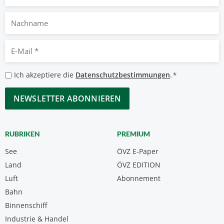
Nachname
E-
Mail
*
Datenschutzbestimmungen
Ich akzeptiere die
Datenschutzbestimmungen
.
*
*
CAPTCHA
RUBRIKEN
PREMIUM
See
ÖVZ E-Paper
Land
ÖVZ EDITION
Luft
Abonnement
Bahn
Binnenschiff
Industrie & Handel