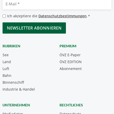
E-
Mail
*
Datenschutzbestimmungen
Ich akzeptiere die
Datenschutzbestimmungen
.
*
*
CAPTCHA
RUBRIKEN
PREMIUM
See
ÖVZ E-Paper
Land
ÖVZ EDITION
Luft
Abonnement
Bahn
Binnenschiff
Industrie & Handel
UNTERNEHMEN
RECHTLICHES
Mediadaten
Datenschutz