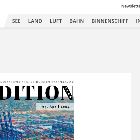
Newslett
SEE
LAND
LUFT
BAHN
BINNENSCHIFF
I
DITION
Ä
GLICHE 
E-
PAPER MIT
 NA
CHRICHTEN 
A US DER 
WEL
T 
DER L
OGISTIK
N E
W S
03. April 2024