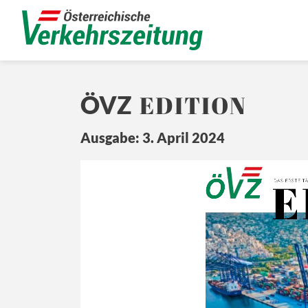
EDITION
ÖVZ
Ausgabe: 3. April 2024
E
Ö
Z
DA
S ERSTE 
T