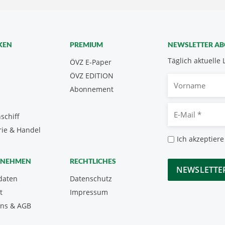
KEN
PREMIUM
NEWSLETTER A
Täglich aktuelle 
ÖVZ E-Paper
ÖVZ EDITION
Vorname
Abonnement
E-
schiff
Mail
rie & Handel
*
Datenschutz
Ich akzeptiere
*
CAPTCHA
RNEHMEN
RECHTLICHES
daten
Datenschutz
t
Impressum
uns & AGB