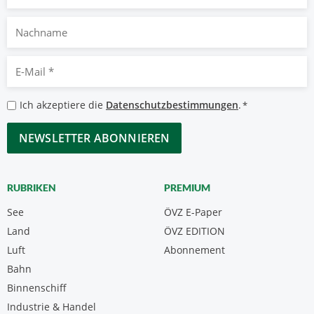
Nachname
E-
Mail
*
Datenschutzbestimmungen
Ich akzeptiere die
Datenschutzbestimmungen
.
*
*
CAPTCHA
RUBRIKEN
PREMIUM
See
ÖVZ E-Paper
Land
ÖVZ EDITION
Luft
Abonnement
Bahn
Binnenschiff
Industrie & Handel