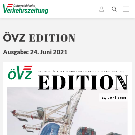
EDITION
ÖVZ
Ausgabe: 24. Juni 2021
EDITION
Ö
Z
DA
S ERSTE 
TÄ
GLICHE 
E-
PAPER MIT
 NA
CHRICHTEN 
A US DER 
WEL
T 
DER L
OGISTIK
N E
W S
24.Juni 2021