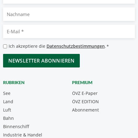
Nachname
E-
Mail
*
Datenschutzbestimmungen
Ich akzeptiere die
Datenschutzbestimmungen
.
*
*
CAPTCHA
RUBRIKEN
PREMIUM
See
ÖVZ E-Paper
Land
ÖVZ EDITION
Luft
Abonnement
Bahn
Binnenschiff
Industrie & Handel