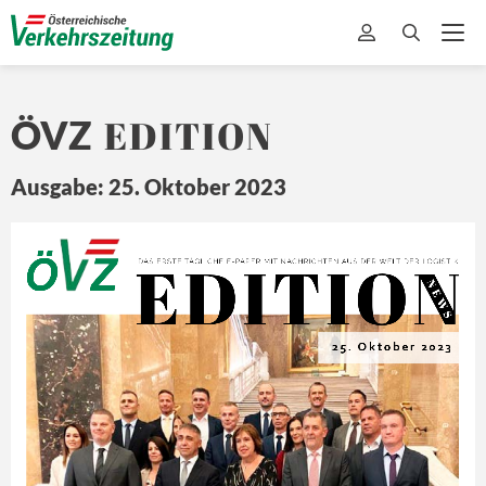
EDITION
ÖVZ
Ausgabe: 25. Oktober 2023
EDITION
Ö
Z
DA
S ERSTE 
TÄ
GLICHE 
E-
PAPER MIT
 NA
CHRICHTEN 
A US DER 
WEL
T 
DER L
OGISTIK
N E
W S
25. Oktober 2023