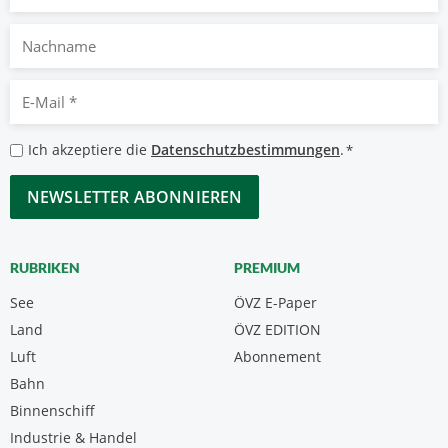
Nachname
E-
Mail
*
Datenschutzbestimmungen
Ich akzeptiere die
Datenschutzbestimmungen
.
*
*
CAPTCHA
RUBRIKEN
PREMIUM
See
ÖVZ E-Paper
Land
ÖVZ EDITION
Luft
Abonnement
Bahn
Binnenschiff
Industrie & Handel