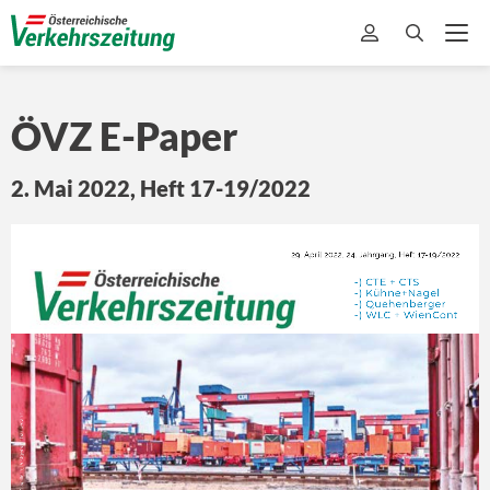
ÖVZ
E-Paper
2. Mai 2022, Heft 17-19/2022
29. April 2022, 24. Jahrgang, Heft 17-19/2022
-) CTE + CTS
-) Kühne+Nagel
-) Quehenberger
-) WLC + WienCont
Erscheinungsort: A-2104 Spillern, Postgebühr bar bezahlt.