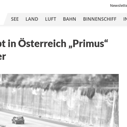
Newslett
SEE
LAND
LUFT
BAHN
BINNENSCHIFF
I
t in Österreich „Primus“
er