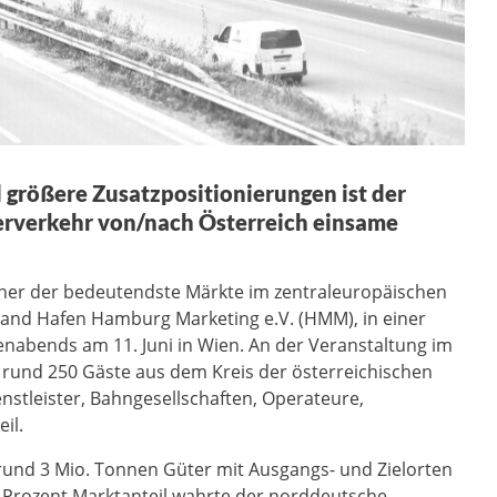
größere Zusatzpositionierungen ist der
rverkehr von/nach Österreich einsame
iner der bedeutendste Märkte im zentraleuropäischen
tand Hafen Hamburg Marketing e.V. (HMM), in einer
fenabends am 11. Juni in Wien. An der Veranstaltung im
rund 250 Gäste aus dem Kreis der österreichischen
nstleister, Bahngesellschaften, Operateure,
il.
und 3 Mio. Tonnen Güter mit Ausgangs- und Zielorten
0 Prozent Marktanteil wahrte der norddeutsche