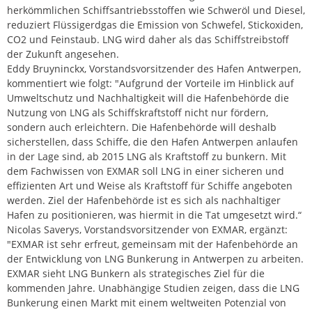
herkömmlichen Schiffsantriebsstoffen wie Schweröl und Diesel,
reduziert Flüssigerdgas die Emission von Schwefel, Stickoxiden,
CO2 und Feinstaub. LNG wird daher als das Schiffstreibstoff
der Zukunft angesehen.
Eddy Bruyninckx, Vorstandsvorsitzender des Hafen Antwerpen,
kommentiert wie folgt: "Aufgrund der Vorteile im Hinblick auf
Umweltschutz und Nachhaltigkeit will die Hafenbehörde die
Nutzung von LNG als Schiffskraftstoff nicht nur fördern,
sondern auch erleichtern. Die Hafenbehörde will deshalb
sicherstellen, dass Schiffe, die den Hafen Antwerpen anlaufen
in der Lage sind, ab 2015 LNG als Kraftstoff zu bunkern. Mit
dem Fachwissen von EXMAR soll LNG in einer sicheren und
effizienten Art und Weise als Kraftstoff für Schiffe angeboten
werden. Ziel der Hafenbehörde ist es sich als nachhaltiger
Hafen zu positionieren, was hiermit in die Tat umgesetzt wird.“
Nicolas Saverys, Vorstandsvorsitzender von EXMAR, ergänzt:
"EXMAR ist sehr erfreut, gemeinsam mit der Hafenbehörde an
der Entwicklung von LNG Bunkerung in Antwerpen zu arbeiten.
EXMAR sieht LNG Bunkern als strategisches Ziel für die
kommenden Jahre. Unabhängige Studien zeigen, dass die LNG
Bunkerung einen Markt mit einem weltweiten Potenzial von