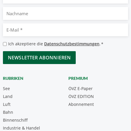
Nachname
E-
Mail
*
Datenschutzbestimmungen
Ich akzeptiere die
Datenschutzbestimmungen
.
*
*
CAPTCHA
RUBRIKEN
PREMIUM
See
ÖVZ E-Paper
Land
ÖVZ EDITION
Luft
Abonnement
Bahn
Binnenschiff
Industrie & Handel