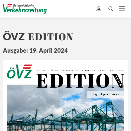
EDITION
ÖVZ
Ausgabe: 19. April 2024
EDITION
Ö
Z
DA
S ERSTE 
TÄ
GLICHE 
E-
PAPER MIT
 NA
CHRICHTEN 
A US DER 
WEL
T 
DER L
OGISTIK
N E
W S
19. April 2024