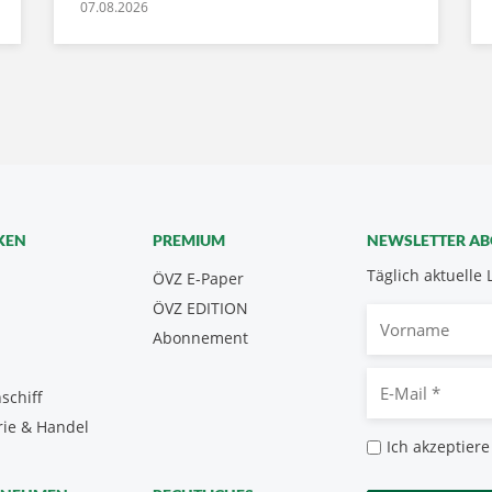
07.08.2026
KEN
PREMIUM
NEWSLETTER A
Täglich aktuelle 
ÖVZ E-Paper
ÖVZ EDITION
Vorname
Abonnement
E-
schiff
Mail
rie & Handel
*
Datenschutz
Ich akzeptiere
*
CAPTCHA