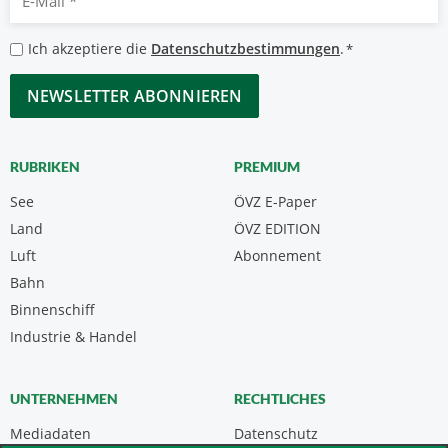
Mail
*
Datenschutzbestimmungen
Ich akzeptiere die
Datenschutzbestimmungen
.
*
*
CAPTCHA
RUBRIKEN
PREMIUM
See
ÖVZ E-Paper
Land
ÖVZ EDITION
Luft
Abonnement
Bahn
Binnenschiff
Industrie & Handel
UNTERNEHMEN
RECHTLICHES
Mediadaten
Datenschutz