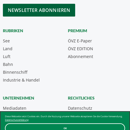
*
CAPTCHA
RUBRIKEN
PREMIUM
See
ÖVZ E-Paper
Land
ÖVZ EDITION
Luft
Abonnement
Bahn
Binnenschiff
Industrie & Handel
UNTERNEHMEN
RECHTLICHES
Mediadaten
Datenschutz
Kontakt
Impressum
Diese Webseite setzt Cookies ein. Durch die Nutzung unserer Webseite akzeptieren Sie die Cookie-Verwendung.
Datenschutzerklärung
Über uns & AGB
OK