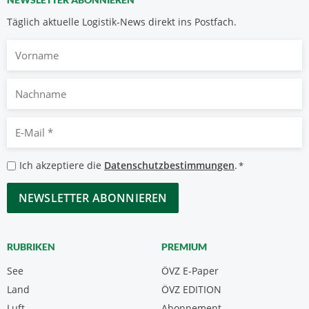
Täglich aktuelle Logistik-News direkt ins Postfach.
Vorname
Nachname
E-
Mail
*
Datenschutzbestimmungen
Ich akzeptiere die
Datenschutzbestimmungen
.
*
*
CAPTCHA
RUBRIKEN
PREMIUM
See
ÖVZ E-Paper
Land
ÖVZ EDITION
Luft
Abonnement