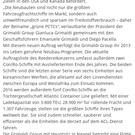
Zielen in den USA und Kanada befördert.
„Die Neubauten sind nicht nur die größten
Fahrzeugfrachtschiffe im Markt, sondern auch
umweltfreundlich und sparsam im Treibstoffverbrauch – daher
der Beiname „grüne PCTCs“, verlautbarte der Präsident der
Grimaldi Group Gianluca Grimaldi gemeinsam mit den
Geschäftsführern Emanuele Grimaldi und Diego Pacella.
Mit diesem neuen Auftrag verfolgt die Grimaldi Group ihr 2013
ins Leben gerufene Neubau-Programm. Die aktuelle
Auftragsliste des Reedereikonzerns umfasst außerdem zwei
Con/Ro-Schiffe mit Ausliefertermin Ende des Jahres. Die beiden
Schiffe sind die letzten einer Serie von sechs Einheiten aus
koreanischen Werften, die allesamt auf den Liniendiensten
zwischen Europa und Westafrika zum Einsatz kommen.
2016 werden außerdem fünf Con/Ro-Schiffe an die
Tochtergesellschaft Atlantic Container Line geliefert. Mit einer
Ladekapazität von 3.800 TEU, 28.900 m² für rollende Fracht und
1.307 Fahrzeuge, stellen sie die größten Schiffe ihres Types
weltweit dar. Sie sind zudem schneller, sauberer und
effizienter als die Einheiten die derzeit auf dem ACL-Dienst
fahren.
Die Grimaldi Group mit Hauptsitz in Neapel betreibt eine Flotte