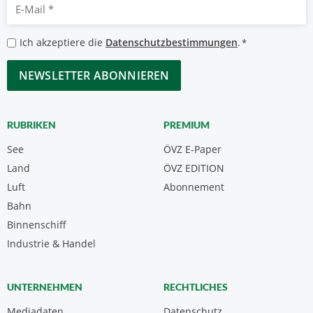
E-
Mail
*
Datenschutzbestimmungen
Ich akzeptiere die
Datenschutzbestimmungen
.
*
*
CAPTCHA
RUBRIKEN
PREMIUM
See
ÖVZ E-Paper
Land
ÖVZ EDITION
Luft
Abonnement
Bahn
Binnenschiff
Industrie & Handel
UNTERNEHMEN
RECHTLICHES
Mediadaten
Datenschutz