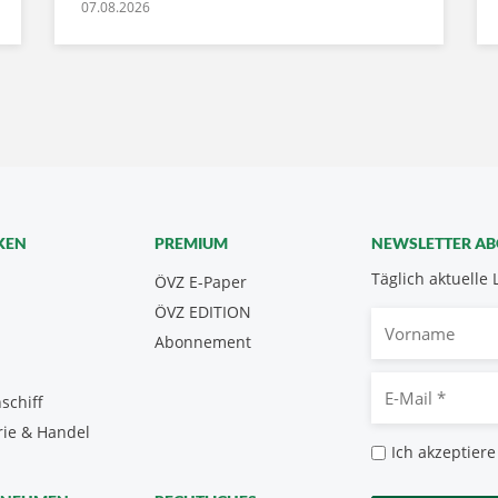
07.08.2026
KEN
PREMIUM
NEWSLETTER A
Täglich aktuelle 
ÖVZ E-Paper
ÖVZ EDITION
Vorname
Abonnement
E-
schiff
Mail
rie & Handel
*
Datenschutz
Ich akzeptiere
*
CAPTCHA