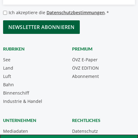
Mail
*
Datenschutzbestimmungen
Ich akzeptiere die
Datenschutzbestimmungen
.
*
*
CAPTCHA
RUBRIKEN
PREMIUM
See
ÖVZ E-Paper
Land
ÖVZ EDITION
Luft
Abonnement
Bahn
Binnenschiff
Industrie & Handel
UNTERNEHMEN
RECHTLICHES
Mediadaten
Datenschutz