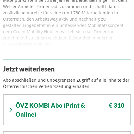
Mittelpunkt stellt.Seit zwei Jahren arbeitet Geislinger mit dem
Welser Anbieter Firmenradl zusammen und schafft damit
zusätzliche Anreize für seine rund 780 Mitarbeitenden in
Österreich, den Arbeitsweg aktiv und nachhaltig zu
gestalten.Eingebettet in ein umfassendes Mobilitätskonzept,
dem Green Mobility Hub, entwickelt sich das Firmenrad
zunehmend zu einem wichtigen Bestandteil moderner
Arbeitgeberattraktivität.
Jetzt weiterlesen
Abo abschließen und unbegrenzten Zugriff auf alle Inhalte der
Österreichischen Verkehrszeitung erhalten.
ÖVZ KOMBI Abo (Print &
€ 310
Online)