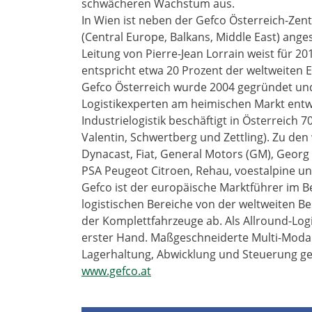
schwächeren Wachstum aus.
In Wien ist neben der Gefco Österreich-Zen
(Central Europe, Balkans, Middle East) ang
Leitung von Pierre-Jean Lorrain weist für 2
entspricht etwa 20 Prozent der weltweiten 
Gefco Österreich wurde 2004 gegründet und
Logistikexperten am heimischen Markt entwi
Industrielogistik beschäftigt in Österreich 7
Valentin, Schwertberg und Zettling). Zu de
Dynacast, Fiat, General Motors (GM), Georg
PSA Peugeot Citroen, Rehau, voestalpine u
Gefco ist der europäische Marktführer im B
logistischen Bereiche von der weltweiten Be
der Komplettfahrzeuge ab. Als Allround-Logi
erster Hand. Maßgeschneiderte Multi-Modal
Lagerhaltung, Abwicklung und Steuerung ge
www.gefco.at