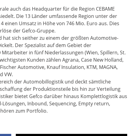
trale auch das Headquarter für die Region CEBAME
esiedelt. Die 13 Länder umfassende Region unter der
014 einen Umsatz in Höhe von 746 Mio. Euro aus. Dies
Erlöse der Gefco-Gruppe.
 hat sich seither zu einem der größten Automotive-
ckelt. Der Spezialist auf dem Gebiet der
0 Mitarbeiter in fünf Niederlassungen (Wien, Spillern, St.
n wichtigsten Kunden zählen Agrana, Case New Holland,
 Fischer Automotive, Knauf Insulation, KTM, MAGNA,
nd VW.
ereich der Automobillogistik und deckt sämtliche
schaffung der Produktionsteile bis hin zur Verteilung
stiker bietet Gefco darüber hinaus Komplettlogistik aus
-Lösungen, Inbound, Sequencing, Empty return,
hören zum Portfolio.