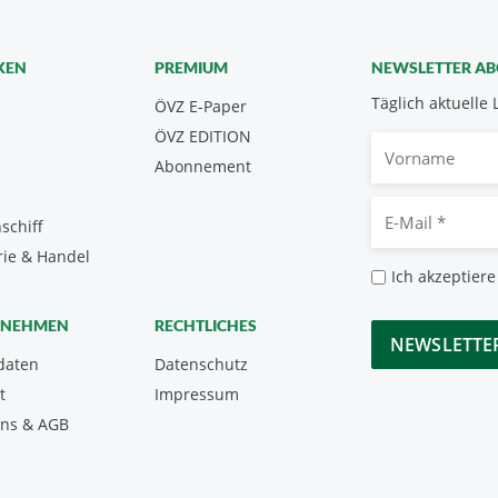
KEN
PREMIUM
NEWSLETTER A
Täglich aktuelle 
ÖVZ E-Paper
ÖVZ EDITION
Vorname
Abonnement
E-
schiff
Mail
rie & Handel
*
Datenschutz
Ich akzeptiere
*
CAPTCHA
RNEHMEN
RECHTLICHES
daten
Datenschutz
t
Impressum
uns & AGB