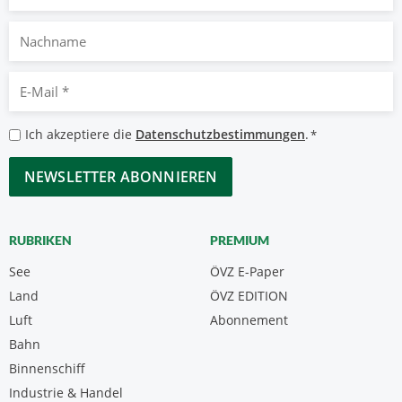
Nachname
E-
Mail
*
Datenschutzbestimmungen
Ich akzeptiere die
Datenschutzbestimmungen
.
*
*
CAPTCHA
RUBRIKEN
PREMIUM
See
ÖVZ E-Paper
Land
ÖVZ EDITION
Luft
Abonnement
Bahn
Binnenschiff
Industrie & Handel