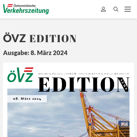
EDITION
ÖVZ
Ausgabe: 8. März 2024
EDITION
Ö
Z
DA
S ERSTE 
TÄ
GLICHE 
E-
PAPER MIT
 NA
CHRICHTEN 
A US DER 
WEL
T 
DER L
OGISTIK
N E
W S
08. März 2024