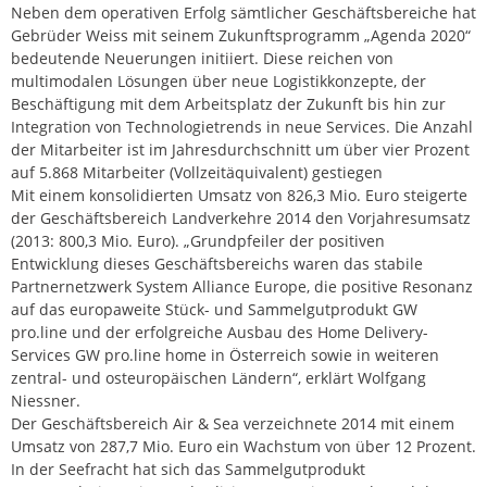
Neben dem operativen Erfolg sämtlicher Geschäftsbereiche hat
Gebrüder Weiss mit seinem Zukunftsprogramm „Agenda 2020“
bedeutende Neuerungen initiiert. Diese reichen von
multimodalen Lösungen über neue Logistikkonzepte, der
Beschäftigung mit dem Arbeitsplatz der Zukunft bis hin zur
Integration von Technologietrends in neue Services. Die Anzahl
der Mitarbeiter ist im Jahresdurchschnitt um über vier Prozent
auf 5.868 Mitarbeiter (Vollzeitäquivalent) gestiegen
Mit einem konsolidierten Umsatz von 826,3 Mio. Euro steigerte
der Geschäftsbereich Landverkehre 2014 den Vorjahresumsatz
(2013: 800,3 Mio. Euro). „Grundpfeiler der positiven
Entwicklung dieses Geschäftsbereichs waren das stabile
Partnernetzwerk System Alliance Europe, die positive Resonanz
auf das europaweite Stück- und Sammelgutprodukt GW
pro.line und der erfolgreiche Ausbau des Home Delivery-
Services GW pro.line home in Österreich sowie in weiteren
zentral- und osteuropäischen Ländern“, erklärt Wolfgang
Niessner.
Der Geschäftsbereich Air & Sea verzeichnete 2014 mit einem
Umsatz von 287,7 Mio. Euro ein Wachstum von über 12 Prozent.
In der Seefracht hat sich das Sammelgutprodukt