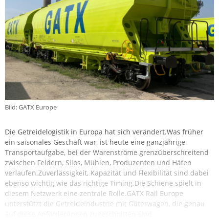
Bild: GATX Europe
Die Getreidelogistik in Europa hat sich verändert.Was früher
ein saisonales Geschäft war, ist heute eine ganzjährige
Transportaufgabe, bei der Warenströme grenzüberschreitend
zwischen Feldern, Silos, Mühlen, Produzenten und Häfen
verlaufen.Zuverlässigkeit, Kapazität und Flexibilität sind dabei
ebenso wichtig wie das richtige Timing.Die Schiene spielt in
diesem Netzwerk eine zentrale Rolle.GATX Rail Europe
unterstützt die Getreideindustrie mit Güterwagen, die genau
auf diese Anforderungen zugeschnitten sind.