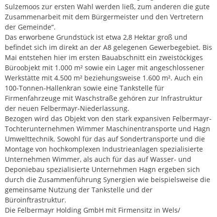
Sulzemoos zur ersten Wahl werden ließ, zum anderen die gute
Zusammenarbeit mit dem Bürgermeister und den Vertretern
der Gemeinde“.
Das erworbene Grundstück ist etwa 2,8 Hektar groß und
befindet sich im direkt an der A8 gelegenen Gewerbegebiet. Bis
Mai entstehen hier im ersten Bauabschnitt ein zweistöckiges
Büroobjekt mit 1.000 m² sowie ein Lager mit angeschlossener
Werkstätte mit 4.500 m² beziehungsweise 1.600 m². Auch ein
100-Tonnen-Hallenkran sowie eine Tankstelle für
Firmenfahrzeuge mit Waschstraße gehören zur Infrastruktur
der neuen Felbermayr-Niederlassung.
Bezogen wird das Objekt von den stark expansiven Felbermayr-
Tochterunternehmen Wimmer Maschinentransporte und Hagn
Umwelttechnik. Sowohl für das auf Sondertransporte und die
Montage von hochkomplexen Industrieanlagen spezialisierte
Unternehmen Wimmer, als auch für das auf Wasser- und
Deponiebau spezialisierte Unternehmen Hagn ergeben sich
durch die Zusammenführung Synergien wie beispielsweise die
gemeinsame Nutzung der Tankstelle und der
Büroinftrastruktur.
Die Felbermayr Holding GmbH mit Firmensitz in Wels/