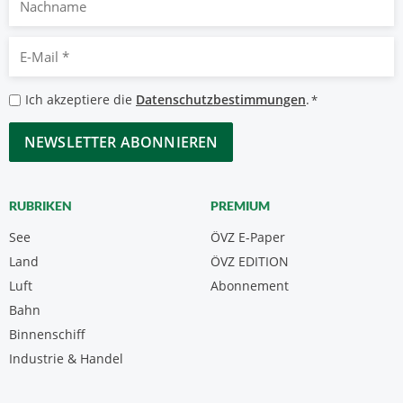
E-
Mail
*
Datenschutzbestimmungen
Ich akzeptiere die
Datenschutzbestimmungen
.
*
*
CAPTCHA
RUBRIKEN
PREMIUM
See
ÖVZ E-Paper
Land
ÖVZ EDITION
Luft
Abonnement
Bahn
Binnenschiff
Industrie & Handel