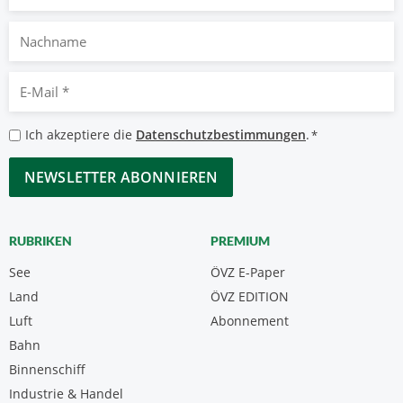
Nachname
E-
Mail
*
Datenschutzbestimmungen
Ich akzeptiere die
Datenschutzbestimmungen
.
*
*
CAPTCHA
RUBRIKEN
PREMIUM
See
ÖVZ E-Paper
Land
ÖVZ EDITION
Luft
Abonnement
Bahn
Binnenschiff
Industrie & Handel