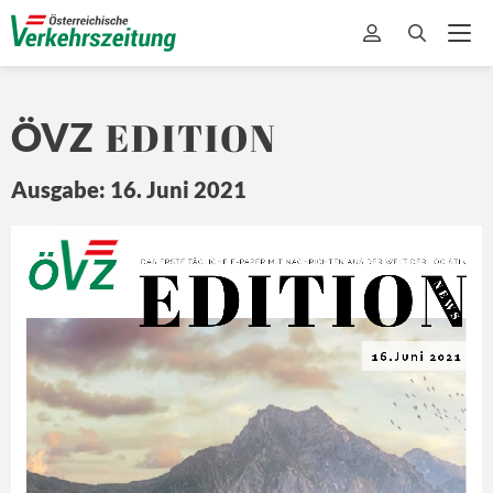
EDITION
ÖVZ
Ausgabe: 16. Juni 2021
EDITION
Ö
Z
DA
S ERSTE 
TÄ
GLICHE 
E-
PAPER MIT
 NA
CHRICHTEN 
A US DER 
WEL
T 
DER L
OGISTIK
N E
W S
16.Juni 2021