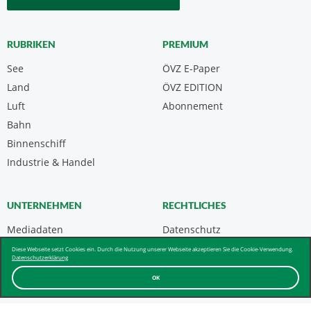
RUBRIKEN
PREMIUM
See
ÖVZ E-Paper
Land
ÖVZ EDITION
Luft
Abonnement
Bahn
Binnenschiff
Industrie & Handel
UNTERNEHMEN
RECHTLICHES
Mediadaten
Datenschutz
Kontakt
Impressum
Diese Webseite setzt Cookies ein. Durch die Nutzung unserer Webseite akzeptieren Sie die Cookie-Verwendung.
Datenschutzerklärung
Über uns & AGB
OK