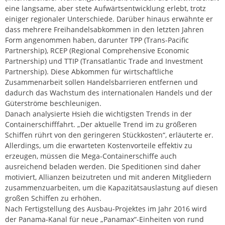
eine langsame, aber stete Aufwärtsentwicklung erlebt, trotz
einiger regionaler Unterschiede. Darüber hinaus erwähnte er
dass mehrere Freihandelsabkommen in den letzten Jahren
Form angenommen haben, darunter TPP (Trans-Pacific
Partnership), RCEP (Regional Comprehensive Economic
Partnership) und TTIP (Transatlantic Trade and Investment
Partnership). Diese Abkommen für wirtschaftliche
Zusammenarbeit sollen Handelsbarrieren entfernen und
dadurch das Wachstum des internationalen Handels und der
Güterströme beschleunigen.
Danach analysierte Hsieh die wichtigsten Trends in der
Containerschifffahrt. „Der aktuelle Trend im zu größeren
Schiffen rührt von den geringeren Stückkosten“, erläuterte er.
Allerdings, um die erwarteten Kostenvorteile effektiv zu
erzeugen, müssen die Mega-Containerschiffe auch
ausreichend beladen werden. Die Speditionen sind daher
motiviert, Allianzen beizutreten und mit anderen Mitgliedern
zusammenzuarbeiten, um die Kapazitätsauslastung auf diesen
großen Schiffen zu erhöhen.
Nach Fertigstellung des Ausbau-Projektes im Jahr 2016 wird
der Panama-Kanal für neue „Panamax“-Einheiten von rund