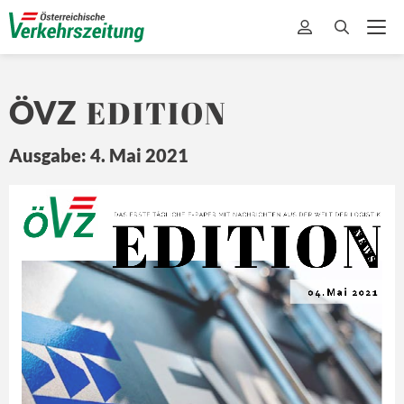
EDITION
ÖVZ
Ausgabe: 4. Mai 2021
EDITION
Ö
Z
DA
S ERSTE 
TÄ
GLICHE 
E-
PAPER MIT
 NA
CHRICHTEN 
A US DER 
WEL
T 
DER L
OGISTIK
N E
W S
04.Mai 2021