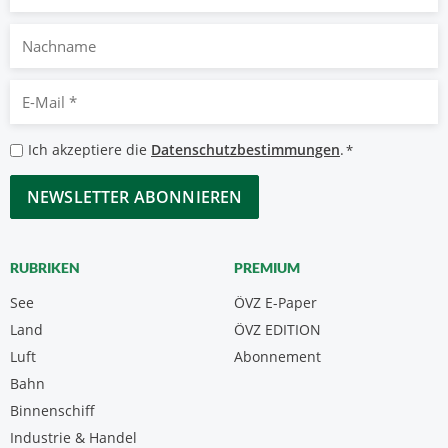
Nachname
E-
Mail
*
Datenschutzbestimmungen
Ich akzeptiere die
Datenschutzbestimmungen
.
*
*
CAPTCHA
RUBRIKEN
PREMIUM
See
ÖVZ E-Paper
Land
ÖVZ EDITION
Luft
Abonnement
Bahn
Binnenschiff
Industrie & Handel