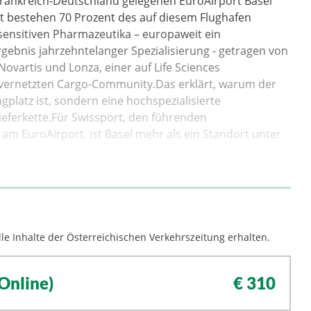
Frankreich-Deutschland gelegenen EuroAirport Basel
it bestehen 70 Prozent des auf diesem Flughafen
nsitiven Pharmazeutika – europaweit ein
Ergebnis jahrzehntelanger Spezialisierung - getragen von
ovartis und Lonza, einer auf Life Sciences
g vernetzten Cargo-Community.Das erklärt, warum der
gplatz ist, sondern eine hochspezialisierte
ieferkette.Für Swissport, den führenden
am EuroAirport, ist Basel mehr als ein Standort unter
le Inhalte der Österreichischen Verkehrszeitung erhalten.
Online)
€ 310