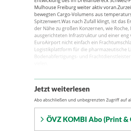
Entwicklung des im Dreiländereck Schweiz-
Mulhouse Freiburg weiter aktiv voran.Zurze
bewegten Cargo-Volumens aus temperaturse
Spitzenwert.Was nach Zufall klingt, ist das 
der Nähe zu großen Konzernen, wie Roche, N
ausgerichteten Infrastruktur und einer en
EuroAirport nicht einfach ein Frachtumschla
Logistikplattform für die pharmazeutische L
Bodenabfertigungs- und Frachtdienstleister 
vielen.
Jetzt weiterlesen
Abo abschließen und unbegrenzten Zugriff auf al
ÖVZ KOMBI Abo (Print & 