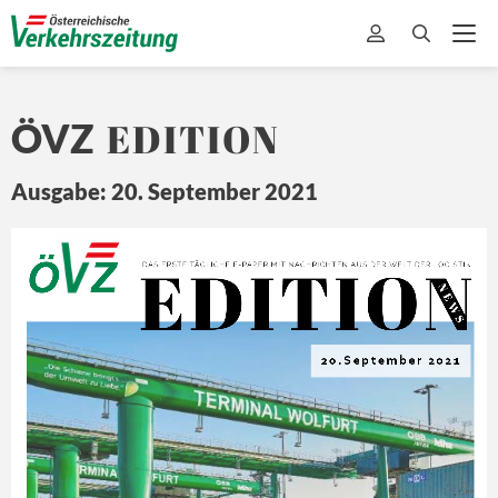
EDITION
ÖVZ
Ausgabe: 20. September 2021
EDITION
Ö
Z
DA
S ERSTE 
TÄ
GLICHE 
E-
PAPER MIT
 NA
CHRICHTEN 
A US DER 
WEL
T 
DER L
OGISTIK
N E
W S
20.September 2021