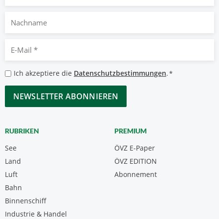
Nachname
E-
Mail
*
Datenschutzbestimmungen
Ich akzeptiere die
Datenschutzbestimmungen
.
*
*
CAPTCHA
RUBRIKEN
PREMIUM
See
ÖVZ E-Paper
Land
ÖVZ EDITION
Luft
Abonnement
Bahn
Binnenschiff
Industrie & Handel