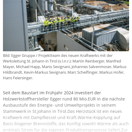
Bild: Egger Gruppe / Projektteam des neuen Kraftwerks mit der
Werksleitung St. Johann in Tirol (v.l.n.r.): Martin Reinberger, Manfred
Mayer, Michael Happ, Mario Sevignani, Johannes Salvenmoser, Markus
Hildbrandt, Kevin-Markus Sevignani, Marc Scheiflinger, Markus Hofer,
Hans Feiersinger.
Seit dem Baustart im Frühjahr 2024 investiert der
Holzwerkstoffhersteller Egger rund 80 Mio.EUR in die nächste
Ausbaustufe des Energie- und Umweltprojekts in seinem
Stammwerk in St.Johann in Tirol.Das Herzstück ist ein neues
Kraftwerk mit Dampfkessel und Kraft-Wärme-Kopplung auf
Basis biogener Brennstoffe, das künftig sowohl Wärme als auch
erstmals Strom für die eigenen Produktionsprozesse liefert.Zur