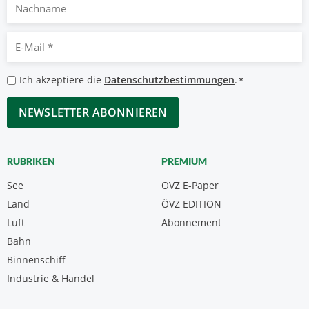
Nachname
E-
Mail
*
Datenschutzbestimmungen
Ich akzeptiere die
Datenschutzbestimmungen
.
*
*
CAPTCHA
RUBRIKEN
PREMIUM
See
ÖVZ E-Paper
Land
ÖVZ EDITION
Luft
Abonnement
Bahn
Binnenschiff
Industrie & Handel