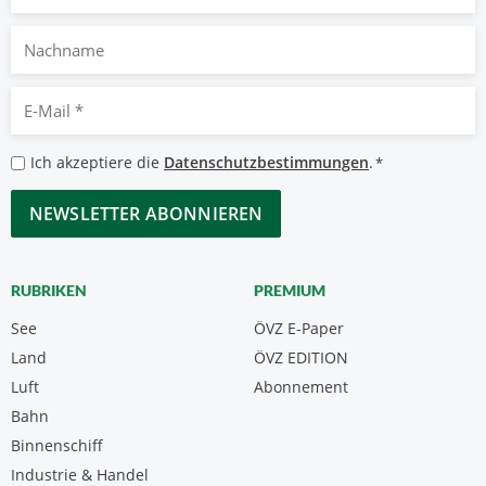
Nachname
E-
Mail
*
Datenschutzbestimmungen
Ich akzeptiere die
Datenschutzbestimmungen
.
*
*
CAPTCHA
RUBRIKEN
PREMIUM
See
ÖVZ E-Paper
Land
ÖVZ EDITION
Luft
Abonnement
Bahn
Binnenschiff
Industrie & Handel