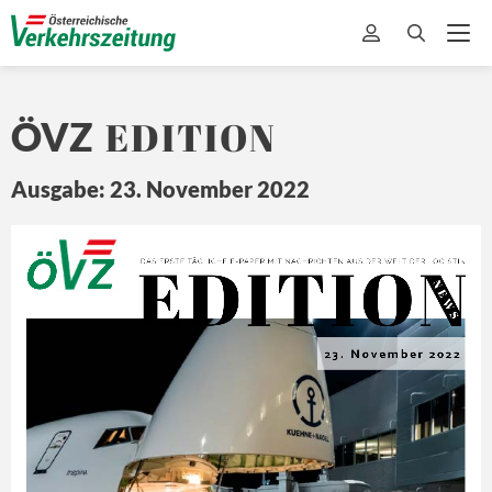
EDITION
ÖVZ
Ausgabe: 23. November 2022
EDITION
Ö
Z
DA
S ERSTE 
TÄ
GLICHE 
E-
PAPER MIT
 NA
CHRICHTEN 
A US DER 
WEL
T 
DER L
OGISTIK
N E
W S
23. November 2022